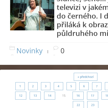
televizi v jaké
do černého. I 
přiláká k obr
půldruhého mi
Novinky
0
|
« předchozí
1
2
3
4
5
6
7
12
13
14
15
16
17
1
22
23