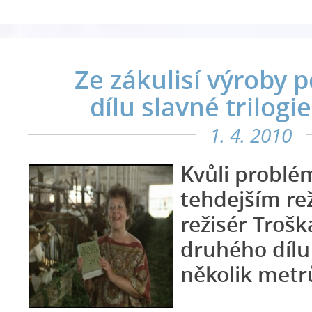
Ze zákulisí výroby 
dílu slavné trilogie
1. 4. 2010
Kvůli probl
tehdejším r
režisér Trošk
druhého dílu
několik metr