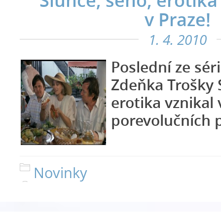
Slunce, seno, erotika - 
v Praze!
1. 4. 2010
Poslední ze sér
Zdeňka Trošky 
erotika vznikal
porevolučních 
Novinky