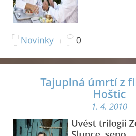
Novinky
0
|
Tajuplná úmrtí z f
Hoštic
1. 4. 2010
Uvést trilogii
Slunce, seno… 