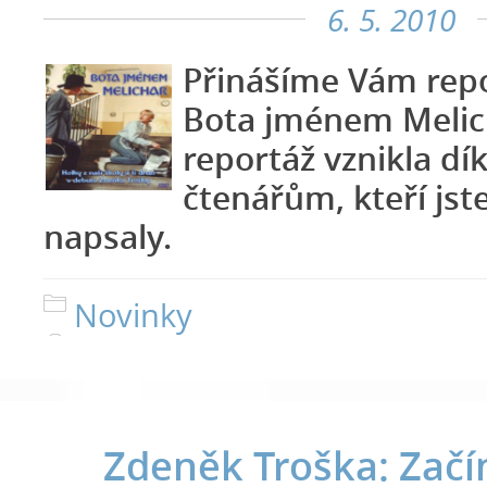
6. 5. 2010
Přinášíme Vám repo
Bota jménem Melic
reportáž vznikla d
čtenářům, kteří jste
napsaly.
Novinky
Zdeněk Troška: Začín