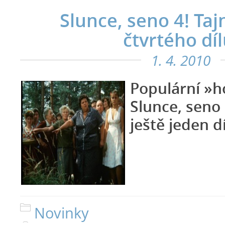
Slunce, seno 4! Taj
čtvrtého díl
1. 4. 2010
Populární »ho
Slunce, seno
ještě jeden dí
Novinky