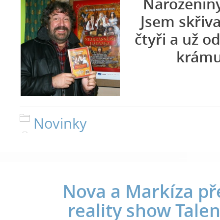
Narozeniny
Jsem skřiv
čtyři a už o
krámu
Novinky
Nova a Markíza př
reality show Tale