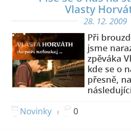
Vlasty Horvá
28. 12. 2009
Při brouzd
jsme naraz
zpěváka V
kde se o n
přesně, na
následujíc
Novinky
0
|