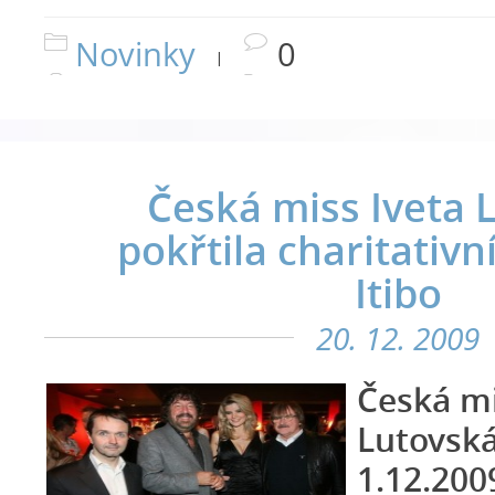
Novinky
0
|
Česká miss Iveta 
pokřtila charitativn
Itibo
20. 12. 2009
Česká mi
Lutovská
1.12.200