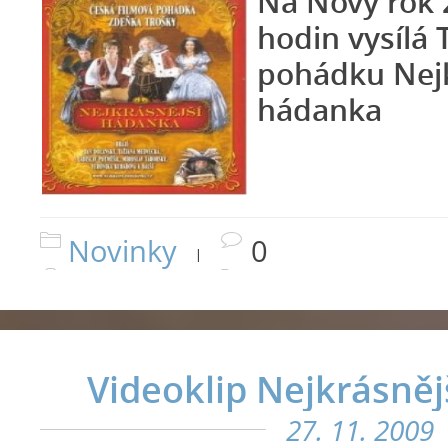
Na Nový rok 
hodin vysílá
pohádku Nejk
hádanka
Novinky
0
|
Videoklip Nejkrásně
27. 11. 2009