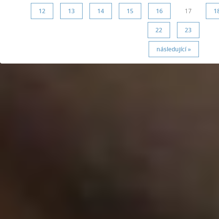
12
13
14
15
16
17
1
22
23
následující »