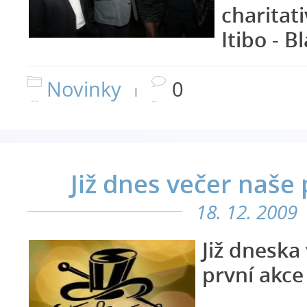
charitat
Itibo - 
Novinky
0
|
Již dnes večer naše 
18. 12. 2009
Již dneska
první akce