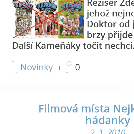
Režisér Zd
jehož nejno
Doktor od 
brzy přijde
Další Kameňáky točit nechci
Novinky
0
|
Filmová místa Nej
hádanky
2. 1. 2010