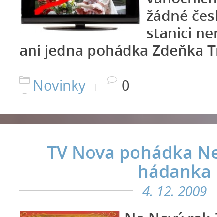
žádné česk
stanici ne
ani jedna pohádka Zdeňka Tr
Novinky
0
|
TV Nova pohádka Ne
hádanka
4. 12. 2009