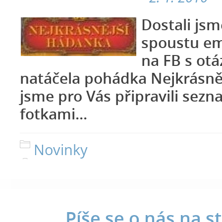
Dostali jsm
spoustu em
na FB s otá
natáčela pohádka Nejkrásně
jsme pro Vás připravili sezn
fotkami...
Novinky
Píše se o nás na s