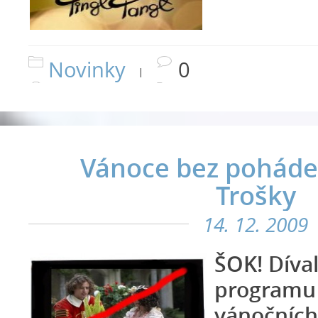
Novinky
0
|
Vánoce bez pohád
Trošky
14. 12. 2009
ŠOK! Díval
programu
vánočních