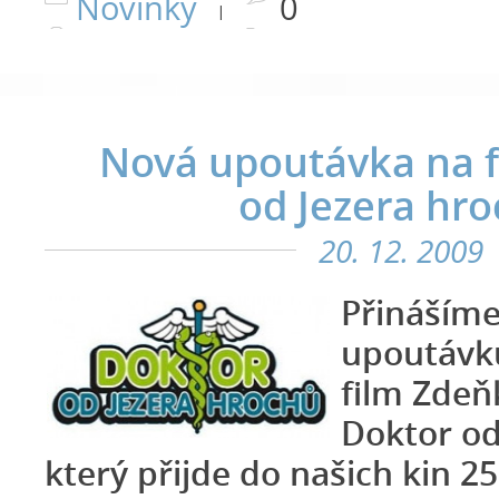
Novinky
0
|
Nová upoutávka na f
od Jezera hr
20. 12. 2009
Přináším
upoutávk
film Zdeň
Doktor od
který přijde do našich kin 25