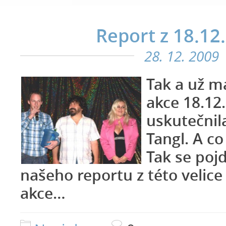
Report z 18.12
28. 12. 2009
Tak a už m
akce 18.12.
uskutečnila
Tangl. A co
Tak se pojď
našeho reportu z této velic
akce…