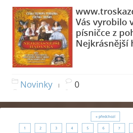
www.troskazd
Vás vyrobilo 
písničce z p
Nejkrásnější
Novinky
0
|
« předchozí
1
2
3
4
5
6
7