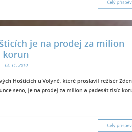
Celý příspě
ticích je na prodej za milion
korun
13. 11. 2010
vých Hošticích u Volyně, které proslavil režisér Zde
unce seno, je na prodej za milion a padesát tisíc kor
Celý příspě