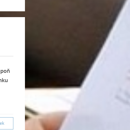
espoň
mku
vek