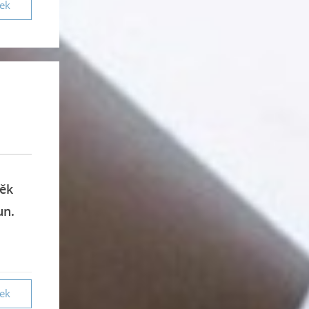
vek
něk
un.
vek