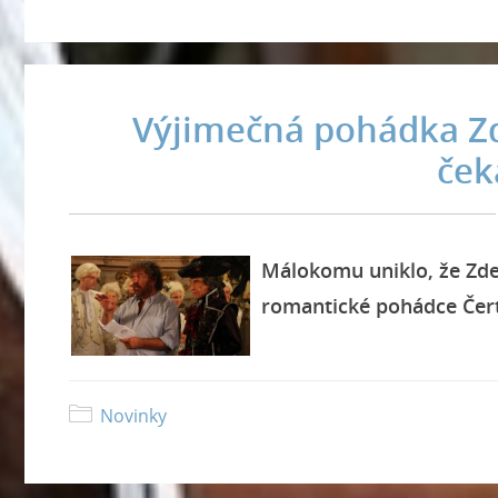
Výjimečná pohádka Zd
čeká
Málokomu uniklo, že Zd
romantické pohádce Čer
Novinky