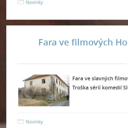
Novinky
Fara ve filmových Hoš
Fara ve slavný
ch filmo
Troška sérií komedií Sl
Novinky