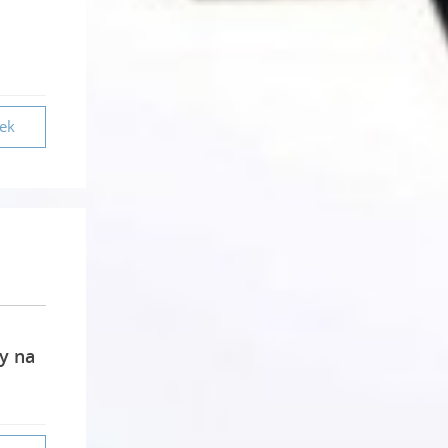
vek
y na