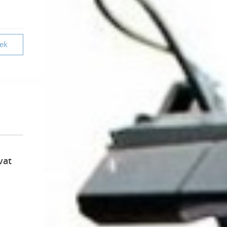
vek
vat