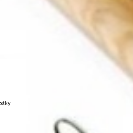
rošky