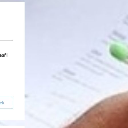
maři
vek