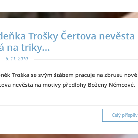
eňka Trošky Čertova nevěsta
 na triky...
6. 11. 2010
eněk Troška se svým štábem pracuje na zbrusu nové
tova nevěsta na motivy předlohy Boženy Němcové.
Celý příspě