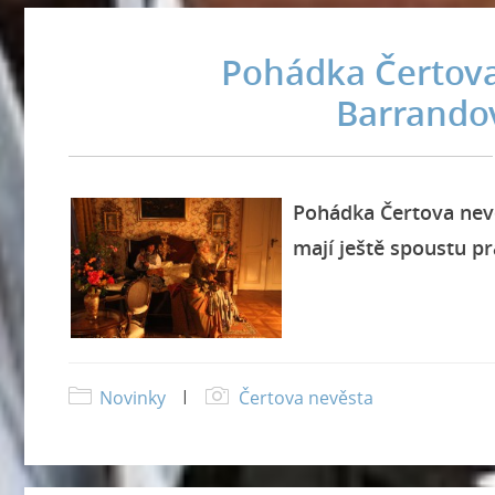
Pohádka Čertova 
Barrandov
Pohádka Čertova nevě
mají ještě spoustu pr
Novinky
|
Čertova nevěsta