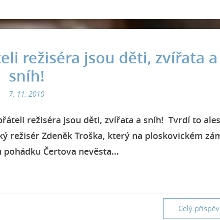
i režiséra jsou děti, zvířata a
sníh!
7. 11. 2010
áteli režiséra jsou děti, zvířata a sníh! Tvrdí to al
ký režisér Zdeněk Troška, který na ploskovickém zá
pohádku Čertova nevěsta...
Celý příspě