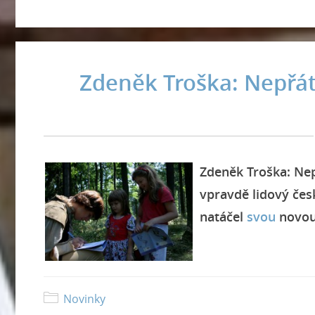
Zdeněk Troška: Nepřátel
Zdeněk Troška: Nepř
vpravdě lidový čes
natáčel
svou
novou 
Novinky