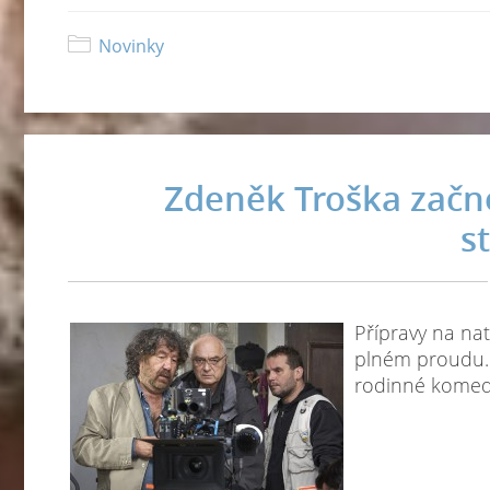
Novinky
Zdeněk Troška začne
s
Přípravy na na
plném proudu. 
rodinné komed