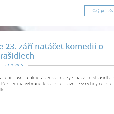
Celý příspě
 23. září natáčet komedii o
trašidlech
10. 8. 2015
táčení nového filmu Zdeňka Trošky s názvem Strašidla j
Režisér má vybrané lokace i obsazené všechny role té
ie.