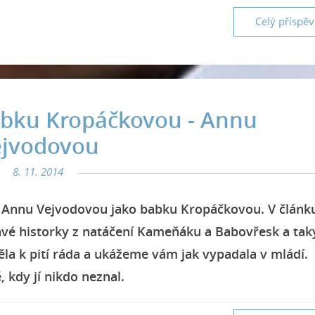
Celý příspě
bku Kropáčkovou - Annu
ejvodovou
8. 11. 2014
Annu Vejvodovou jako babku Kropáčkovou. V článk
avé historky z natáčení Kameňáku a Babovřesk a tak
la k pití ráda a ukážeme vám jak vypadala v mládí.
, kdy jí nikdo neznal.