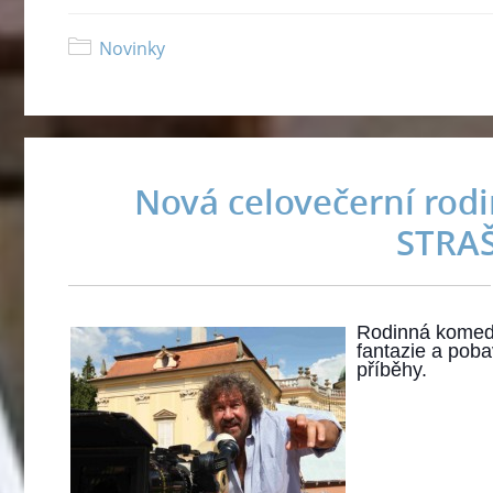
Novinky
Nová celovečerní rod
STRA
Rodinná komedi
fantazie a poba
příběhy.