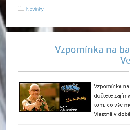
Novinky
Vzpomínka na ba
V
Vzpomínka na 
dočtete zajím
tom, co vše mě
Vlastně v době