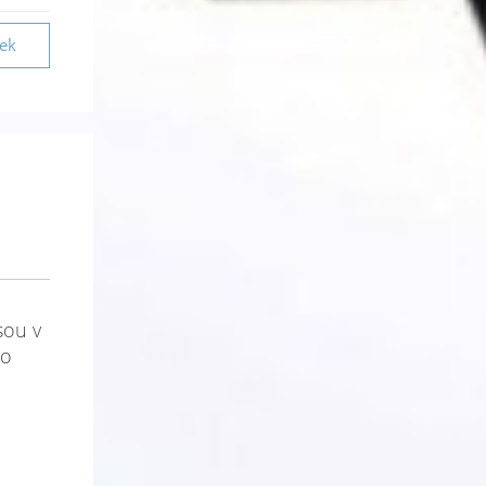
vek
sou v
to