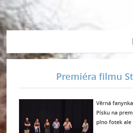
Premiéra filmu St
Věrná fanynka
Písku na prem
plno fotek ale