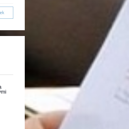
vek
 
mi 