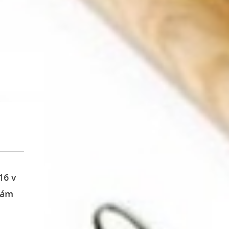
16 v
nám