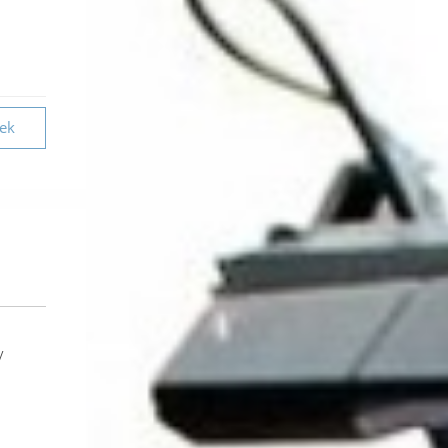
vek
V