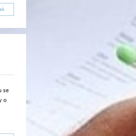
vek
u se
y o