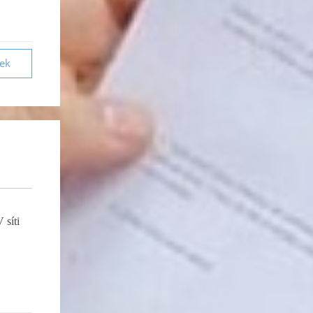
vek
 síti