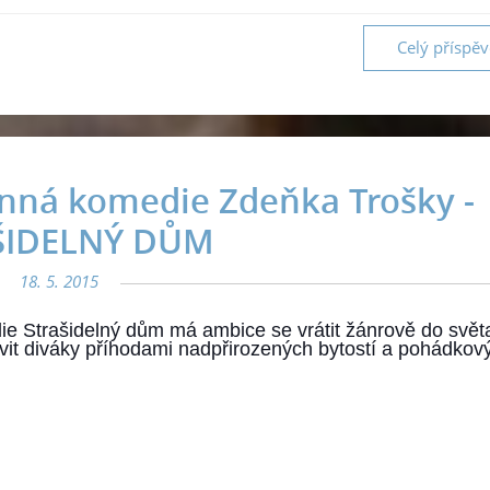
Celý příspě
inná komedie Zdeňka Trošky -
ŠIDELNÝ DŮM
18. 5. 2015
e Strašidelný dům má ambice se vrátit žánrově do světa
vit diváky příhodami nadpřirozených bytostí a pohádkový