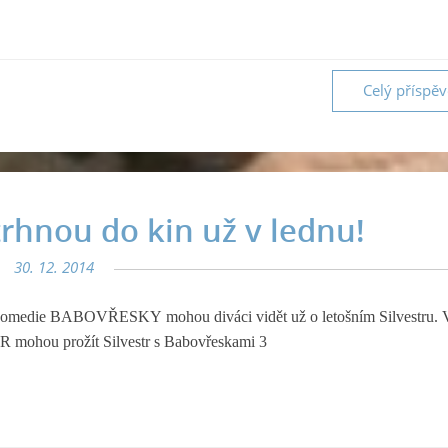
Celý příspě
hnou do kin už v lednu!
30. 12. 2014
 komedie
BABOVŘESKY
mohou diváci vidět už o letošním Silvestru. V
 mohou prožít Silvestr s Babovřeskami 3