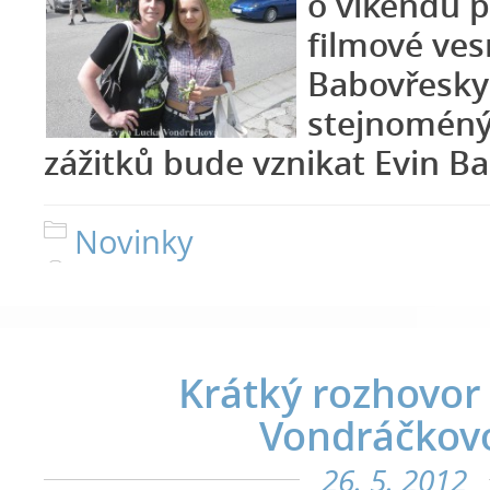
o víkendu p
filmové ves
Babovřesky
stejnoméný 
zážitků bude vznikat Evin Ba
Novinky
Krátký rozhovor 
Vondráčkov
26. 5. 2012