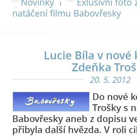
Novinky
Exlusivní foto 
|
natáčení filmu Babovřesky
Lucie Bíla v nové
Zdeňka Troš
20. 5. 2012
Do nové 
Trošky s 
Babovřesky aneb z dopisu v
přibyla další hvězda. V roli c