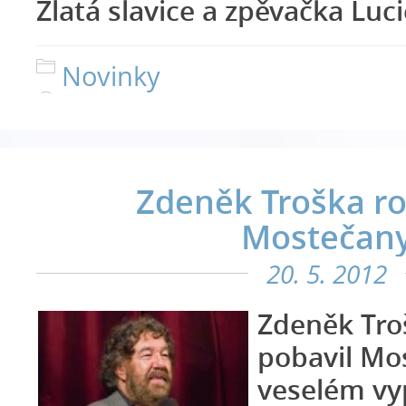
Zlatá slavice a zpěvačka Luci
Novinky
Zdeněk Troška r
Mostečan
20. 5. 2012
Zdeněk Tro
pobavil Mos
veselém vy