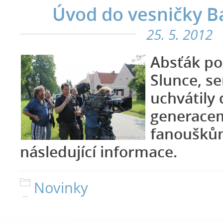
Úvod do vesničky B
25. 5. 2012
A
bsťák po
Slunce, s
uchvátily 
generacem
fanouškům
následující informace.
Novinky