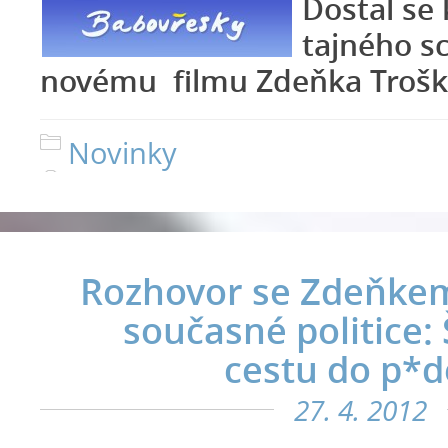
Dostal se
tajného s
novému filmu Zdeňka Trošky
Novinky
Rozhovor se Zdeňkem
současné politice:
cestu do p*d
27. 4. 2012