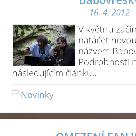
16. 4. 2012
V květnu začí
natáčet novou
názvem Babov
Podrobnosti n
následujícím článku..
Novinky