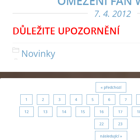
OMEZENÍ FAN
7. 4. 2012
DŮLEŽITE UPOZORNĚNÍ
Novinky
« předchozí
1
2
3
4
5
6
7
12
13
14
15
16
17
1
22
23
následující »