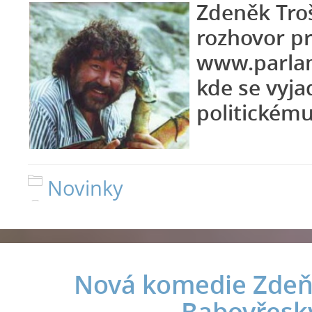
Zdeněk Tro
rozhovor p
www.parlam
kde se vyja
politickému
Novinky
Nová komedie Zdeň
Babovřesk