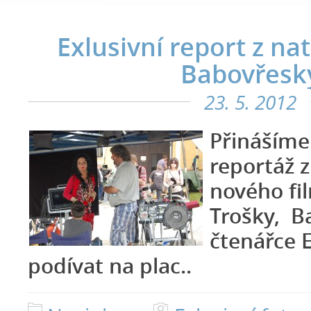
Exlusivní report z na
Babovřesk
23. 5. 2012
Přinášíme
reportáž z
nového fi
Trošky, B
čtenářce 
podívat na plac..