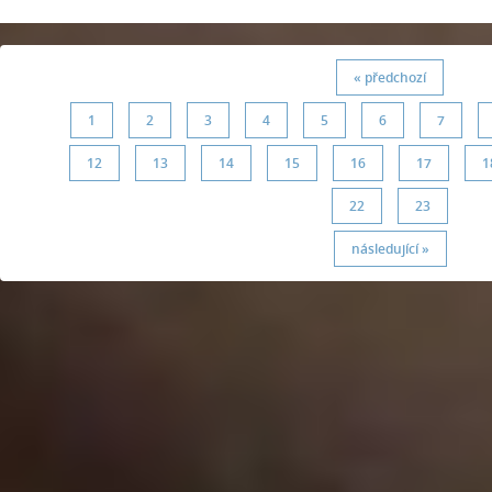
« předchozí
1
2
3
4
5
6
7
12
13
14
15
16
17
1
22
23
následující »