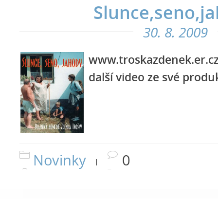
Slunce,seno,j
30. 8. 2009
www.troskazdenek.er.c
další video ze své produ
Novinky
0
|