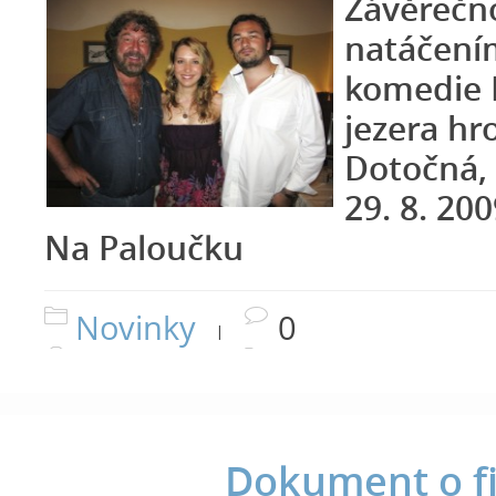
Závěrečn
natáčením
komedie 
jezera hr
Dotočná, 
29. 8. 200
Na Paloučku
Novinky
0
|
Dokument o f