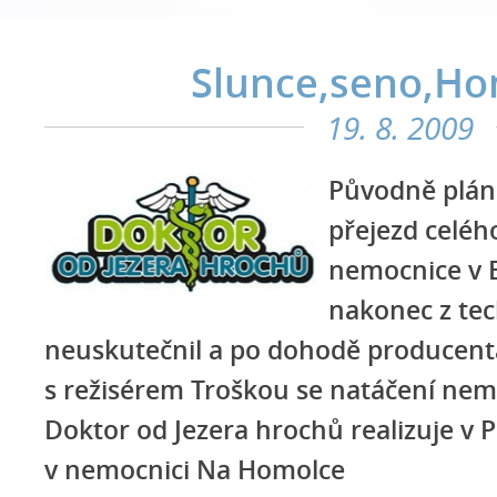
Slunce,seno,H
19. 8. 2009
Původně plán
přejezd celéh
nemocnice v B
nakonec z te
neuskutečnil a po dohodě producent
s režisérem Troškou se natáčení nem
Doktor od Jezera hrochů realizuje v 
v nemocnici Na Homolce