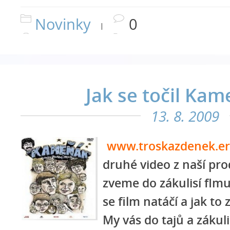
Novinky
0
|
Jak se točil Kam
13. 8. 2009
www.troskazdenek.er
druhé video z naší pro
zveme do zákulisí flmu
se film natáčí a jak to
My vás do tajů a zákuli