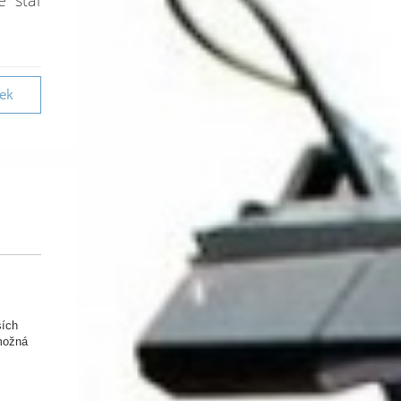
e stal
vek
ších
 možná