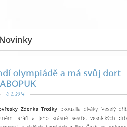
Novinky
ndí olympiádě a má svůj dort
BABOPUK
8. 2. 2014
vřesky Zdenka Trošky
okouzlila diváky. Veselý př
tném faráři a jeho krásné sestře, vesnických drb