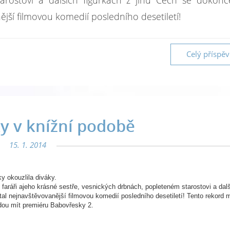
arostovi a dalších figurkách z jihu Čech se dokonc
jší filmovou komedií posledního desetiletí!
Celý příspě
y v knížní podobě
15. 1. 2014
 okouzlila diváky.
faráři ajeho krásné sestře, vesnických drbnách, popleteném starostovi a dal
tal nejnavštěvovanější filmovou komedií posledního desetiletí! Tento rekord
dou mít premiéru Babovřesky 2.