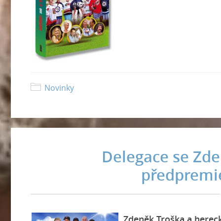
Novinky
Delegace se Zde
předpremi
Zdeněk Troška a hereck