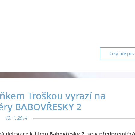
Celý příspě
ňkem Troškou vyrazí na
éry BABOVŘESKY 2
13. 1. 2014
á delegace k filmu Babovřesky 2, se v předpremiér