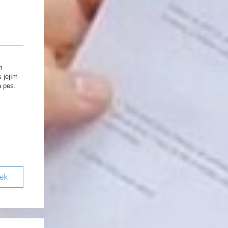
m
 jejím
á pes.
vek