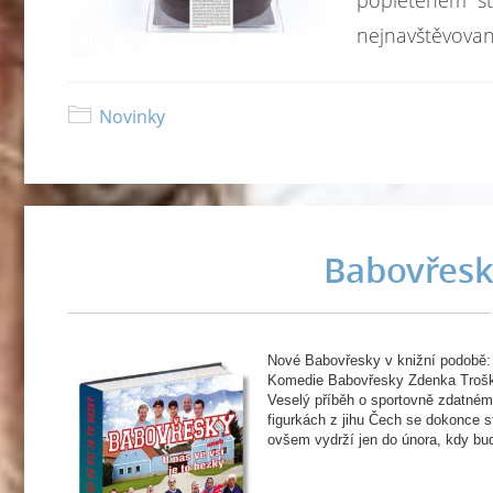
popleteném st
nejnavštěvovaně
Novinky
Babovřesk
Nové Babovřesky v knižní podobě:
Komedie Babovřesky Zdenka Trošky
Veselý příběh o sportovně zdatném 
figurkách z jihu Čech se dokonce s
ovšem vydrží jen do února, kdy bu