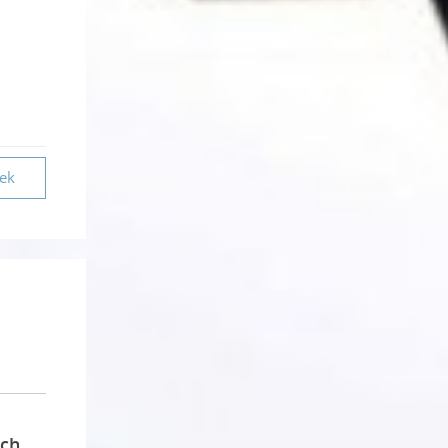
vek
ách