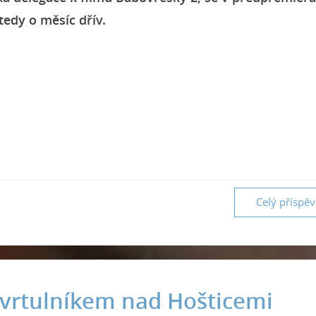
tedy o měsíc dřív.
Celý příspě
y vrtulníkem nad Hošticemi