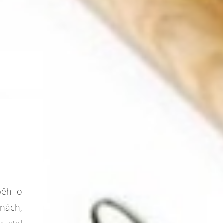
íběh o
nách,